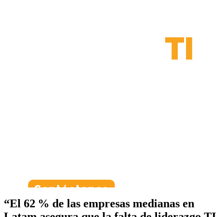
Soluciones
Gerencia
TI
Gestionamos tu infraestructura TI de
forma estratégica,
sin necesidad de un gerente interno,
alineando
tecnología y negocio desde dentro.
Contáctanos
“El 62 % de las empresas medianas en
Latam asegura que la falta de liderazgo TI